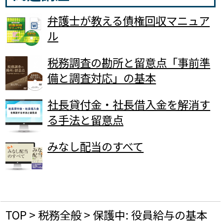
弁護士が教える債権回収マニュア
ル
税務調査の勘所と留意点「事前準
備と調査対応」の基本
社長貸付金・社長借入金を解消す
る手法と留意点
みなし配当のすべて
TOP
>
税務全般
>
保護中: 役員給与の基本