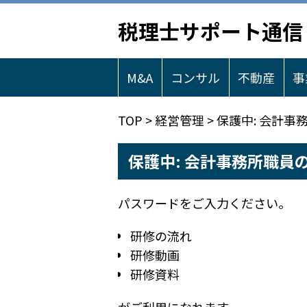
税理士サポート通信
M&A
コンサル
不動産
事
TOP
>
経営管理
>
保護中: 会計
保護中: 会計事務所職員
パスワードをご入力ください。
研修の流れ
研修動画
研修資料