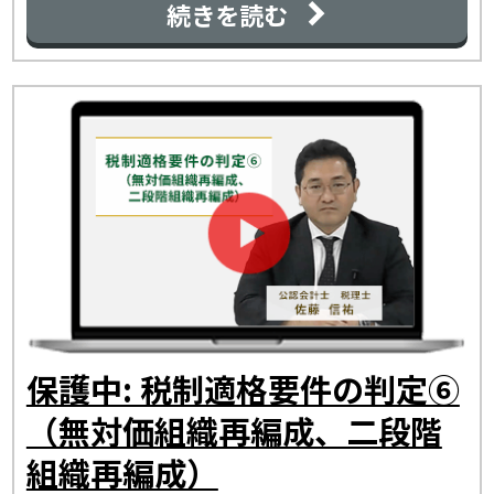
続きを読む
保護中: 税制適格要件の判定⑥
（無対価組織再編成、二段階
組織再編成）