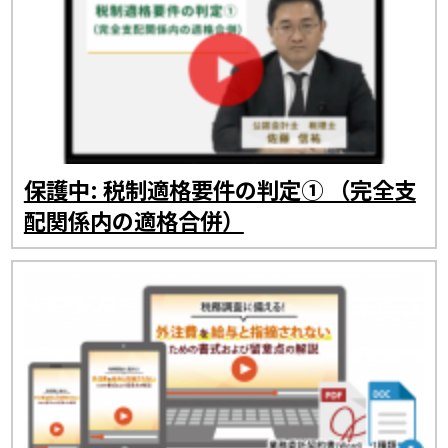
保護中: 税制適格要件の判定① （完全支
配関係内の適格合併）