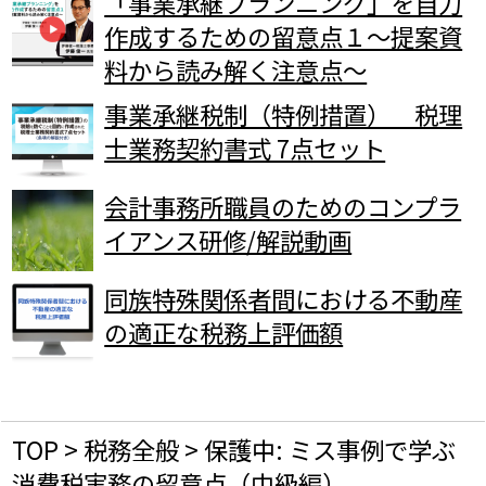
「事業承継プランニング」を自力
作成するための留意点１～提案資
料から読み解く注意点～
事業承継税制（特例措置） 税理
士業務契約書式 7点セット
会計事務所職員のためのコンプラ
イアンス研修/解説動画
同族特殊関係者間における不動産
の適正な税務上評価額
TOP
>
税務全般
>
保護中: ミス事例で学ぶ
消費税実務の留意点（中級編）