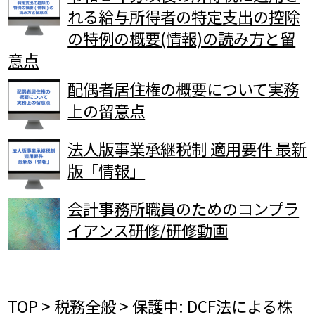
れる給与所得者の特定支出の控除
の特例の概要(情報)の読み方と留
意点
配偶者居住権の概要について実務
上の留意点
法人版事業承継税制 適用要件 最新
版「情報」
会計事務所職員のためのコンプラ
イアンス研修/研修動画
TOP
>
税務全般
>
保護中: DCF法による株