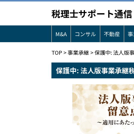
税理士サポート通信
M&A
コンサル
不動産
事
TOP
>
事業承継
>
保護中: 法人版
保護中: 法人版事業承継