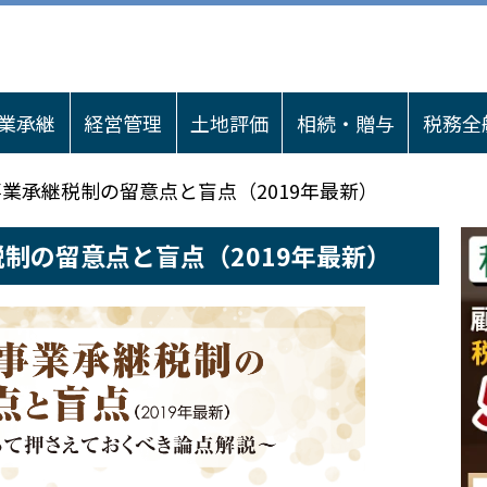
業承継
経営管理
土地評価
相続・贈与
税務全
事業承継税制の留意点と盲点（2019年最新）
税制の留意点と盲点（2019年最新）