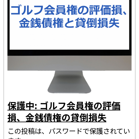
保護中: ゴルフ会員権の評価
損、金銭債権の貸倒損失
この投稿は、パスワードで保護されてい