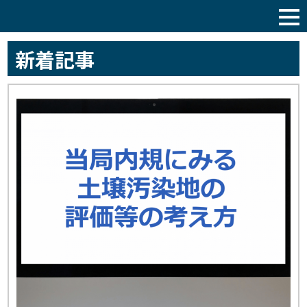
税理士サポート通信
新着記事