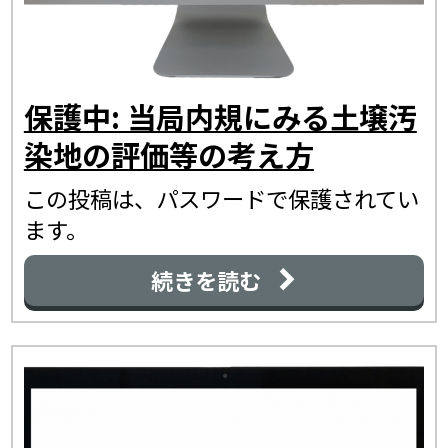
保護中: 当局内規にみる⼟壌汚
染地の評価等の考え⽅
この投稿は、パスワードで保護されてい
ます。
続きを読む